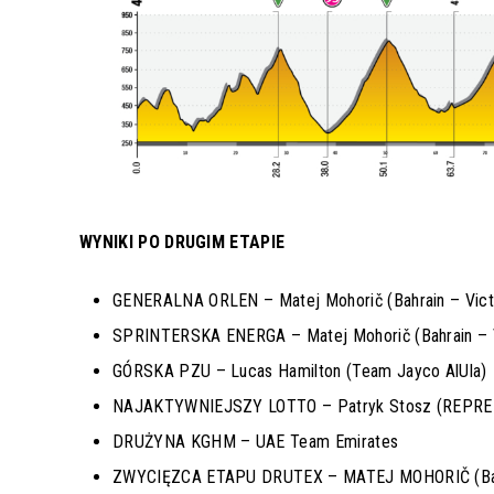
WYNIKI PO DRUGIM ETAPIE
GENERALNA ORLEN – Matej Mohorič (Bahrain – Vict
SPRINTERSKA ENERGA – Matej Mohorič (Bahrain – V
GÓRSKA PZU –
Lucas Hamilton (Team Jayco AlUla)
NAJAKTYWNIEJSZY LOTTO – Patryk Stosz (REPR
DRUŻYNA KGHM – UAE Team Emirates
ZWYCIĘZCA ETAPU DRUTEX – MATEJ MOHORIČ (Bahr