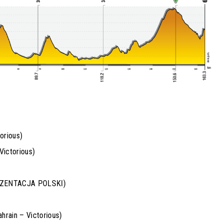
orious)
ictorious)
EZENTACJA POLSKI)
ain – Victorious)