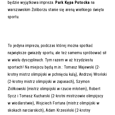
będzie wyjątkowa impreza.
Park Kępa Potocka
na
warszawskim Żoliborzu stanie się areną wielkiego święta
sportu.
To jedyna impreza, podczas której można spotkać
największe gwiazdy sportu, ale też samemu spróbować sił
w wielu dyscyplinach. Tym razem w aż trzydziestu
sportach! Na miejscu będą m.in.: Tomasz Majewski (2-
krotny mistrz olimpijski w pchnięciu kulą), Andrzej Wroński
(2-krotny mistrz olimpijski w zapasach), Szymon
Ziółkowski (mistrz olimpijski w rzucie młotem), Robert
Sycz i Tomasz Kucharski (2-krotni mistrzowie olimpijscy
w wioślarstwie), Wojciech Fortuna (mistrz olimpijski w
skokach narciarskich), Adam Krzesiński (2-krotny