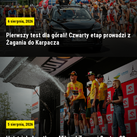
6 sierpnia, 2026
Pierwszy test dla górali! Czwarty etap prowadzi z
Żagania do Karpacza
5 sierpnia, 2026