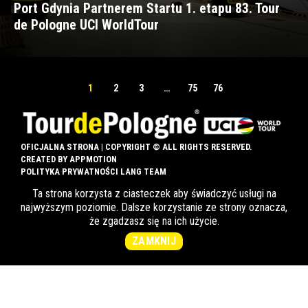
Port Gdynia Partnerem Startu 1. etapu 83. Tour
de Pologne UCI WorldTour
1
2
3
…
75
76
OFICJALNA STRONA | COPYRIGHT © ALL RIGHTS RESERVED.
CREATED BY
APPMOTION
POLITYKA PRYWATNOŚCI LANG TEAM
Ta strona korzysta z ciasteczek aby świadczyć usługi na
SKLEP
LANG TEAM
KONTAKT
najwyższym poziomie. Dalsze korzystanie ze strony oznacza,
że zgadzasz się na ich użycie.
ZAMKNIJ
INFO DLA OZN