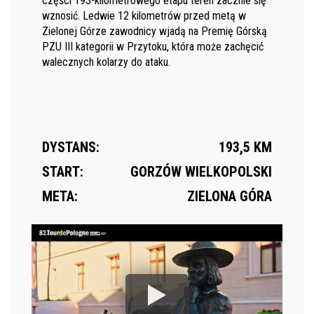
części 193-kilometrowego etapu teren zacznie się
wznosić. Ledwie 12 kilometrów przed metą w
Zielonej Górze zawodnicy wjadą na Premię Górską
PZU III kategorii w Przytoku, która może zachęcić
walecznych kolarzy do ataku.
DYSTANS:
193,5 KM
START:
GORZÓW WIELKOPOLSKI
META:
ZIELONA GÓRA