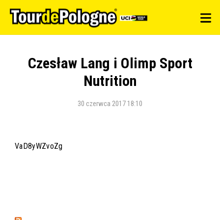
Czesław Lang i Olimp Sport
Nutrition
30 czerwca 2017 18:10
VaD8yWZvoZg