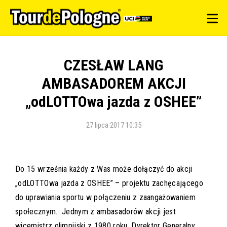
CZESŁAW LANG
AMBASADOREM AKCJI
„odLOTTOwa jazda z OSHEE”
27 lipca 2017 10:35
Do 15 września każdy z Was może dołączyć do akcji
„odLOTTOwa jazda z OSHEE” – projektu zachęcającego
do uprawiania sportu w połączeniu z zaangażowaniem
społecznym. Jednym z ambasadorów akcji jest
wicemistrz olimpijski z 1980 roku, Dyrektor Generalny