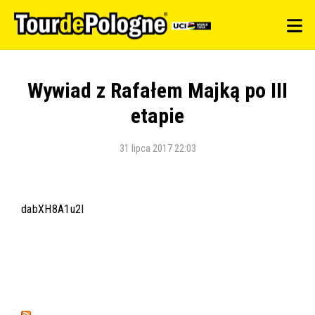
Wywiad z Rafałem Majką po III
etapie
31 lipca 2017 22:03
dabXH8A1u2I