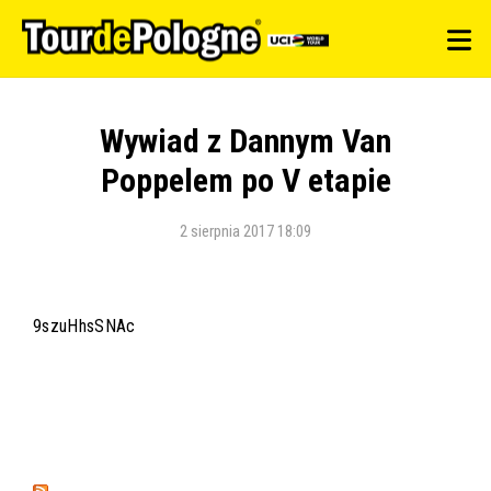
Wywiad z Dannym Van
Poppelem po V etapie
2 sierpnia 2017 18:09
9szuHhsSNAc