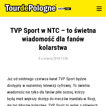
TVP Sport w NTC – to świetna
wiadomość dla fanów
kolarstwa
4 czerwca 2018 13:06
Już od siódmego czerwca kanał TVP Sport będzie
dostępny w naziemnej telewizji cyfrowej. To świetna
wiadomość nie tylko dla fanów piłki nożnej, którzy
będą mieli większy dostęp do meczów mundialu w Rosji,
ale też kibiców kolarstwa. TVP Sport to jeden z głównych