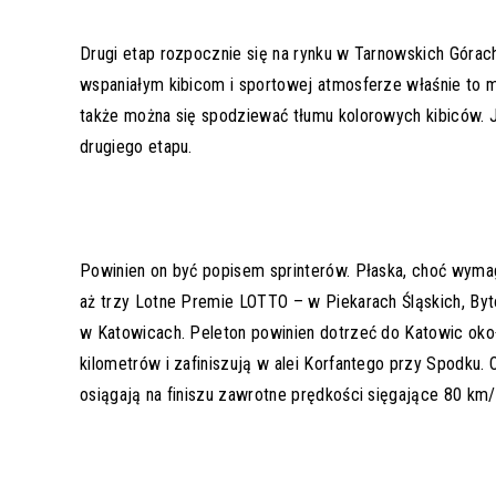
Drugi etap rozpocznie się na rynku w Tarnowskich Górac
wspaniałym kibicom i sportowej atmosferze właśnie to m
także można się spodziewać tłumu kolorowych kibiców. Ju
drugiego etapu.
Powinien on być popisem sprinterów. Płaska, choć wymaga
aż trzy Lotne Premie LOTTO – w Piekarach Śląskich, By
w Katowicach. Peleton powinien dotrzeć do Katowic okoł
kilometrów i zafiniszują w alei Korfantego przy Spodku. 
osiągają na finiszu zawrotne prędkości sięgające 80 km/