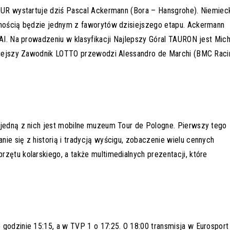
FOUR wystartuje dziś Pascal Ackermann (Bora – Hansgrohe). Niemiec
wnością będzie jednym z faworytów dzisiejszego etapu. Ackermann
DAI. Na prowadzeniu w klasyfikacji Najlepszy Góral TAURON jest Mich
ywniejszy Zawodnik LOTTO przewodzi Alessandro de Marchi (BMC Raci
 jedną z nich jest mobilne muzeum Tour de Pologne. Pierwszy tego
ie się z historią i tradycją wyścigu, zobaczenie wielu cennych
zętu kolarskiego, a także multimedialnych prezentacji, które
godzinie 15:15, a w TVP 1 o 17:25. O 18:00 transmisja w Eurosport 