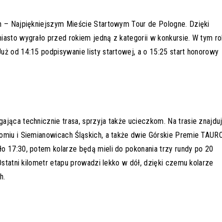
h – Najpiękniejszym Mieście Startowym Tour de Pologne. Dzięki
iasto wygrało przed rokiem jedną z kategorii w konkursie. W tym r
ż od 14:15 podpisywanie listy startowej, a o 15:25 start honorowy
jąca technicznie trasa, sprzyja także ucieczkom. Na trasie znajdu
tomiu i Siemianowicach Śląskich, a także dwie Górskie Premie TAUR
o 17:30, potem kolarze będą mieli do pokonania trzy rundy po 20
Ostatni kilometr etapu prowadzi lekko w dół, dzięki czemu kolarze
h.