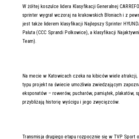
W żółtej koszulce lidera Klasyfikacji Generalnej CARRE
sprinter wygrał wczoraj na krakowskich Błoniach i z pe
jest także liderem klasyfikacji Najlepszy Sprinter HYUN
Paluta (CCC Sprandi Polkowice), a klasyfikacji Najakt
Team).
Na mecie w Katowicach czeka na kibiców wiele atrakcji,
typu projekt na świecie umożliwia zwiedzającym zapoznan
eksponatów – rowerów, pucharów, pamiątek, plakatów, spr
przybliżają historię wyścigu i jego zwycięzców.
Transmisja drugiego etapu rozpocznie się w TVP Sport o 