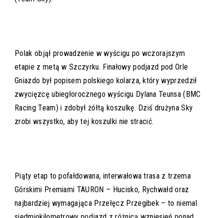
Polak objął prowadzenie w wyścigu po wczorajszym
etapie z metą w Szczyrku. Finałowy podjazd pod Orle
Gniazdo był popisem polskiego kolarza, który wyprzedził
zwycięzcę ubiegłorocznego wyścigu Dylana Teunsa (BMC
Racing Team) i zdobył żółtą koszulkę. Dziś drużyna Sky
zrobi wszystko, aby tej koszulki nie stracić.
Piąty etap to pofałdowana, interwałowa trasa z trzema
Górskimi Premiami TAURON – Hucisko, Rychwałd oraz
najbardziej wymagająca Przełęcz Przegibek – to niemal
siedmiokilometrowy podjazd z różnicą wzniesień ponad