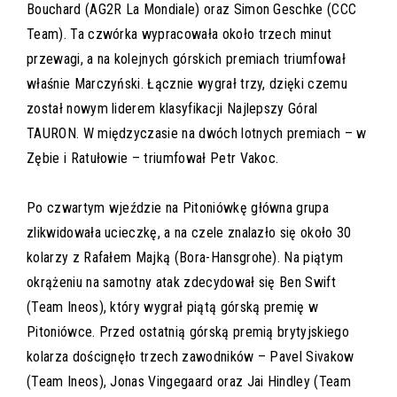
Bouchard (AG2R La Mondiale) oraz Simon Geschke (CCC
Team). Ta czwórka wypracowała około trzech minut
przewagi, a na kolejnych górskich premiach triumfował
właśnie Marczyński. Łącznie wygrał trzy, dzięki czemu
został nowym liderem klasyfikacji Najlepszy Góral
TAURON. W międzyczasie na dwóch lotnych premiach – w
Zębie i Ratułowie – triumfował Petr Vakoc.
Po czwartym wjeździe na Pitoniówkę główna grupa
zlikwidowała ucieczkę, a na czele znalazło się około 30
kolarzy z Rafałem Majką (Bora-Hansgrohe). Na piątym
okrążeniu na samotny atak zdecydował się Ben Swift
(Team Ineos), który wygrał piątą górską premię w
Pitoniówce. Przed ostatnią górską premią brytyjskiego
kolarza doścignęło trzech zawodników – Pavel Sivakow
(Team Ineos), Jonas Vingegaard oraz Jai Hindley (Team