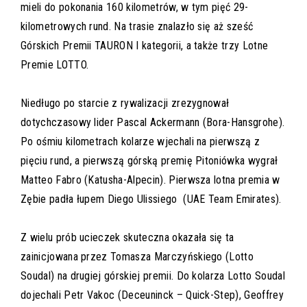
mieli do pokonania 160 kilometrów, w tym pięć 29-
kilometrowych rund. Na trasie znalazło się aż sześć
Górskich Premii TAURON I kategorii, a także trzy Lotne
Premie LOTTO.
Niedługo po starcie z rywalizacji zrezygnował
dotychczasowy lider Pascal Ackermann (Bora-Hansgrohe).
Po ośmiu kilometrach kolarze wjechali na pierwszą z
pięciu rund, a pierwszą górską premię Pitoniówka wygrał
Matteo Fabro (Katusha-Alpecin). Pierwsza lotna premia w
Zębie padła łupem Diego Ulissiego (UAE Team Emirates).
Z wielu prób ucieczek skuteczna okazała się ta
zainicjowana przez Tomasza Marczyńskiego (Lotto
Soudal) na drugiej górskiej premii. Do kolarza Lotto Soudal
dojechali Petr Vakoc (Deceuninck – Quick-Step), Geoffrey