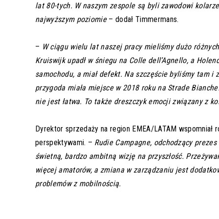
lat 80-tych. W naszym zespole są byli zawodowi kolarz
najwyższym poziomie
– dodał Timmermans.
–
W ciągu wielu lat naszej pracy mieliśmy dużo różnyc
Kruiswijk upadł w śniegu na Colle dell’Agnello, a Holen
samochodu, a miał defekt. Na szczęście byliśmy tam i 
przygoda miała miejsce w 2018 roku na Strade Bianche.
nie jest łatwa. To także dreszczyk emocji związany z k
Dyrektor sprzedaży na region EMEA/LATAM wspomniał rów
perspektywami. –
Rudie Campagne, odchodzący prezes Vi
świetną, bardzo ambitną wizję na przyszłość. Przeżywa
więcej amatorów, a zmiana w zarządzaniu jest dodatko
problemów z mobilnością.