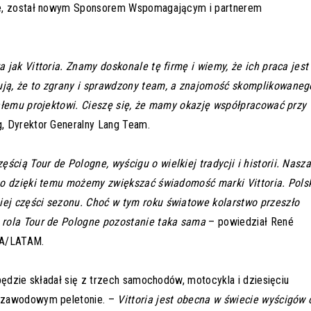
cie, został nowym Sponsorem Wspomagającym i partnerem
 jak Vittoria. Znamy doskonale tę firmę i wiemy, że ich praca jest
ją, że to zgrany i sprawdzony team, a znajomość skomplikowaneg
całemu projektowi. Cieszę się, że mamy okazję współpracować przy
, Dyrektor Generalny Lang Team.
zęścią
Tour de Pologne, wyścigu o wielkiej tradycji i historii. Nasz
bo dzięki temu możemy zwiększać świadomość marki Vittoria. Pols
ej części sezonu. Choć w tym roku światowe kolarstwo przeszło
 rola Tour de Pologne pozostanie taka sama
– powiedział René
EA/LATAM.
będzie składał się z trzech samochodów, motocykla i dziesięciu
w zawodowym peletonie. –
Vittoria jest obecna w świecie wyścigów 