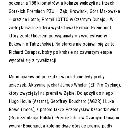
pokonania 188 kilometrów, a kolarze walczyli na trzech
Górskich Premiach PZU – Ząb, Krowiarki, Góra Makowska
– oraz na Lotnej Premii LOTTO w Czarnym Dunajcu. W
żółtej koszulce lidera wystartował Remco Evenepoel,
który został liderem po wspaniałym zwycięstwie w
Bukowinie Tatrzańskiej. Na starcie nie pojawił się za to
Richard Carapaz, który po kraksie na czwartym etapie
wycofał się z rywalizacji.
Mimo upałów od początku w peletonie były próby
ucieczek. Aktywnie jechał James Whelan (EF Pro Cycling),
który zwyciężył na premii w Zębie. Dołączyli do niego
Hugo Houle (Astana), Geoffrey Bouchard (AG2R) i Luke
Rowe (Ineos), a potem także Przemysław Kasperkiewicz
(Reprezentacja Polski). Premię lotną w Czarnym Dunajcu
wygrał Bouchard, a kolejne dwie górskie premie padły