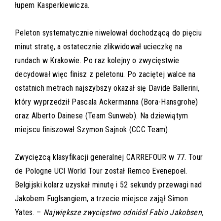
łupem Kasperkiewicza.
Peleton systematycznie niwelował dochodzącą do pięciu
minut stratę, a ostatecznie zlikwidował ucieczkę na
rundach w Krakowie. Po raz kolejny o zwycięstwie
decydował więc finisz z peletonu. Po zaciętej walce na
ostatnich metrach najszybszy okazał się Davide Ballerini,
który wyprzedził Pascala Ackermanna (Bora-Hansgrohe)
oraz Alberto Dainese (Team Sunweb). Na dziewiątym
miejscu finiszował Szymon Sajnok (CCC Team).
Zwycięzcą klasyfikacji generalnej CARREFOUR w 77. Tour
de Pologne UCI World Tour został Remco Evenepoel.
Belgijski kolarz uzyskał minutę i 52 sekundy przewagi nad
Jakobem Fuglsangiem, a trzecie miejsce zajął Simon
Yates. –
Największe zwycięstwo odniósł Fabio Jakobsen,