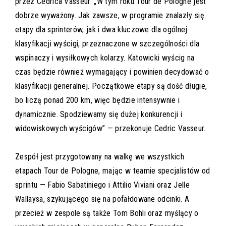
przez Cedrica Vasseur. „W tym roku Tour de Pologne jest
dobrze wyważony. Jak zawsze, w programie znalazły się
etapy dla sprinterów, jak i dwa kluczowe dla ogólnej
klasyfikacji wyścigi, przeznaczone w szczególności dla
wspinaczy i wysiłkowych kolarzy. Katowicki wyścig na
czas będzie również wymagający i powinien decydować o
klasyfikacji generalnej. Początkowe etapy są dość długie,
bo liczą ponad 200 km, więc będzie intensywnie i
dynamicznie. Spodziewamy się dużej konkurencji i
widowiskowych wyścigów” — przekonuje Cedric Vasseur.
Zespół jest przygotowany na walkę we wszystkich
etapach Tour de Pologne, mając w teamie specjalistów od
sprintu — Fabio Sabatiniego i Attilio Viviani oraz Jelle
Wallaysa, szykującego się na pofałdowane odcinki. A
przecież w zespole są także Tom Bohli oraz myślący o