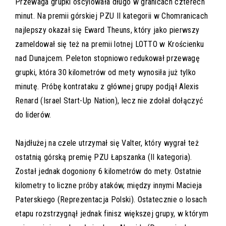
Przewaga grupki oscylowała długo w granicach czterech
minut. Na premii górskiej PZU II kategorii w Chomranicach
najlepszy okazał się Eward Theuns, który jako pierwszy
zameldował się też na premii lotnej LOTTO w Krościenku
nad Dunajcem. Peleton stopniowo redukował przewagę
grupki, która 30 kilometrów od mety wynosiła już tylko
minutę. Próbę kontrataku z głównej grupy podjął Alexis
Renard (Israel Start-Up Nation), lecz nie zdołał dołączyć
do liderów.
Najdłużej na czele utrzymał się Valter, który wygrał też
ostatnią górską premię PZU Łapszanka (II kategoria).
Został jednak dogoniony 6 kilometrów do mety. Ostatnie
kilometry to liczne próby ataków, między innymi Macieja
Paterskiego (Reprezentacja Polski). Ostatecznie o losach
etapu rozstrzygnął jednak finisz większej grupy, w którym