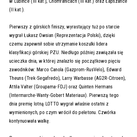
w Lubince (III kat.), Chomranicach (III kat.) oraz Łapszance
(II kat.).
Pierwszy z górskich finiszy, wyrastający tuż po starcie
wygrał Łukasz Owsian (Reprezentacja Polski), dzięki
czemu zapewnił sobie utrzymanie koszulki lidera
klasyfikacji górskiej PZU. Niedługo później zawiązała się
ucieczka dnia, w której znalazło się początkowo pięciu
zawodników: Marco Canola (Gazprom-RusVelo), Edward
Theuns (Trek-Segafredo), Larry Warbasse (AG2R-Citroen),
Attila Valter (Groupama-FDJ) oraz Quinten Hermans
(Intermarche-Wanty-Gobert Materiaux). Pierwszą tego
dnia premię lotną LOTTO wygrał właśnie ostatni z
wymienionych, po czym wrócił do peletonu. Czwórka
kontynuowała walkę.