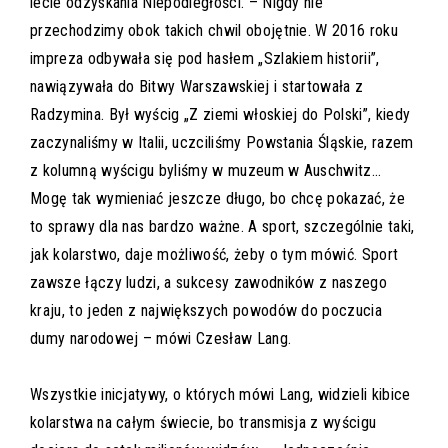
lecie odzyskania Niepodległości. – Nigdy nie
przechodzimy obok takich chwil obojętnie. W 2016 roku
impreza odbywała się pod hasłem „Szlakiem historii”,
nawiązywała do Bitwy Warszawskiej i startowała z
Radzymina. Był wyścig „Z ziemi włoskiej do Polski”, kiedy
zaczynaliśmy w Italii, uczciliśmy Powstania Śląskie, razem
z kolumną wyścigu byliśmy w muzeum w Auschwitz…
Mogę tak wymieniać jeszcze długo, bo chcę pokazać, że
to sprawy dla nas bardzo ważne. A sport, szczególnie taki,
jak kolarstwo, daje możliwość, żeby o tym mówić. Sport
zawsze łączy ludzi, a sukcesy zawodników z naszego
kraju, to jeden z największych powodów do poczucia
dumy narodowej – mówi Czesław Lang.
Wszystkie inicjatywy, o których mówi Lang, widzieli kibice
kolarstwa na całym świecie, bo transmisja z wyścigu