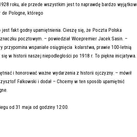
 1928 roku, ale przede wszystkim jest to naprawdę bardzo wyjątko
r de Pologne, którego
 jest fakt godny upamiętnienia. Cieszę się, że Poczta Polska
 znaczku pocztowym. – powiedział Wicepremier Jacek Sasin. –
ry przypomina wspaniałe osiągnięcia kolarstwa, prawie 100-letnią
 się w historii naszej niepodległości po 1918 r. To piękna inicjatywa.
iętniać i honorować ważne wydarzenia z historii ojczyzny. – mówił
rzysztof Falkowski i dodał – Chcemy w ten sposób upamiętnić
gne.
iegu od 31 maja od godziny 12:00.