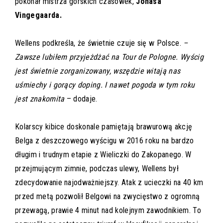
pokonał mistrza górskich czasówek,
Jonasa
Vingegaarda.
Wellens podkreśla, że świetnie czuje się w Polsce.
–
Zawsze lubiłem przyjeżdżać na Tour de Pologne. Wyścig
jest świetnie zorganizowany, wszędzie witają nas
uśmiechy i gorący doping. I nawet pogoda w tym roku
jest znakomita
– dodaje.
Kolarscy kibice doskonale pamiętają brawurową akcję
Belga z deszczowego wyścigu w 2016 roku na bardzo
długim i trudnym etapie z Wieliczki do Zakopanego. W
przejmującym zimnie, podczas ulewy, Wellens był
zdecydowanie najodważniejszy. Atak z ucieczki na 40 km
przed metą pozwolił Belgowi na zwycięstwo z ogromną
przewagą, prawie 4 minut nad kolejnym zawodnikiem. To