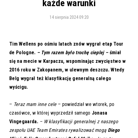
każde warunki
14 sierpnia 2024 09:20
Tim Wellens po ośmiu latach znów wygrał etap Tour
de Pologne.
– Tym razem było trochę cieplej –
śmiał
się na mecie w Karpaczu, wspominając zwycięstwo w
2016 roku w Zakopanem, w ulewnym deszczu. Wtedy
Belg wygrał też klasyfikację generalną całego
wyścigu.
–
Teraz mam inne cele
– powiedział we wtorek, po
czasówce, w której wyprzedził samego
Jonasa
Vingegaarda.
– W klasyfikacji generalnej z naszego
zespołu UAE Team Emirates rywalizować mogą
Diego