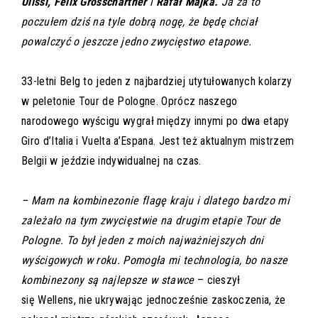
Ulissi, Felix Grosschartner
i
Rafał Majka.
Ja za to
poczułem dziś na tyle dobrą nogę, że będę chciał
powalczyć o jeszcze jedno zwycięstwo etapowe.
33-letni Belg to jeden z najbardziej utytułowanych kolarzy
w peletonie Tour de Pologne. Oprócz naszego
narodowego wyścigu wygrał między innymi po dwa etapy
Giro d’Italia i Vuelta a’Espana. Jest też aktualnym mistrzem
Belgii w jeździe indywidualnej na czas.
– Mam na kombinezonie flagę kraju i dlatego bardzo mi
zależało na tym zwycięstwie na drugim etapie Tour de
Pologne. To był jeden z moich najważniejszych dni
wyścigowych w roku. Pomogła mi technologia, bo nasze
kombinezony są najlepsze w stawce
– cieszył
się Wellens, nie ukrywając jednocześnie zaskoczenia, że