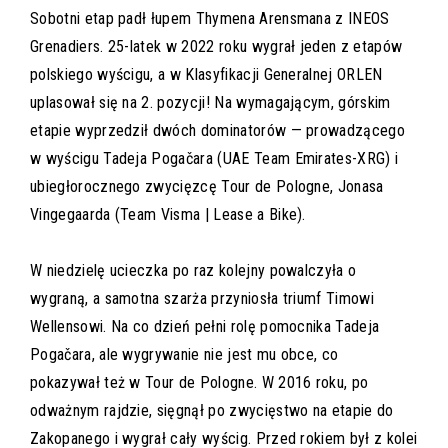
Sobotni etap padł łupem Thymena Arensmana z INEOS
Grenadiers. 25-latek w 2022 roku wygrał jeden z etapów
polskiego wyścigu, a w Klasyfikacji Generalnej ORLEN
uplasował się na 2. pozycji! Na wymagającym, górskim
etapie wyprzedził dwóch dominatorów — prowadzącego
w wyścigu Tadeja Pogačara (UAE Team Emirates-XRG) i
ubiegłorocznego zwycięzcę Tour de Pologne, Jonasa
Vingegaarda (Team Visma | Lease a Bike).
W niedzielę ucieczka po raz kolejny powalczyła o
wygraną, a samotna szarża przyniosła triumf Timowi
Wellensowi. Na co dzień pełni rolę pomocnika Tadeja
Pogačara, ale wygrywanie nie jest mu obce, co
pokazywał też w Tour de Pologne. W 2016 roku, po
odważnym rajdzie, sięgnął po zwycięstwo na etapie do
Zakopanego i wygrał cały wyścig. Przed rokiem był z kolei