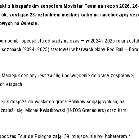
ntrakt z hiszpańskim zespołem Movistar Team na sezon 2026. 26
 rok, zostając 28. członkiem męskiej kadry na nadchodzący sez
owych na świecie.
omocnik i specjalista od jazdy na czas — w 2024 i 2025 roku zosta
h sezonach (2024–2025) startował w barwach ekipy Red Bull – Bora
Maciejuk ceniony jest za siłę i poświęcenie do pracy zespołowej
ich etapach.
iejuk dołącza do wąskiego grona Polaków ścigających się na
znaleźli się: Michał Kwiatkowski (INEOS Grenadiers) oraz Kamil
podczas Tour de Pologne zajął 59. miejsce, ale był bohaterem 4.