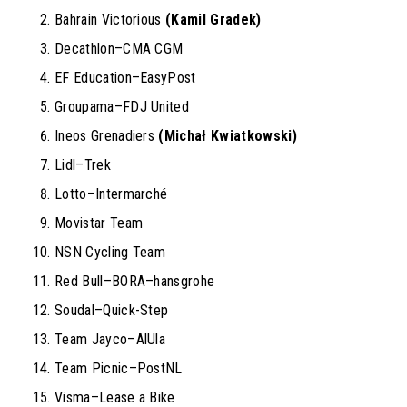
Bahrain Victorious
(Kamil Gradek)
Decathlon–CMA CGM
EF Education–EasyPost
Groupama–FDJ United
Ineos Grenadiers
(Michał Kwiatkowski)
Lidl–Trek
Lotto–Intermarché
Movistar Team
NSN Cycling Team
Red Bull–BORA–hansgrohe
Soudal–Quick-Step
Team Jayco–AlUla
Team Picnic–PostNL
Visma–Lease a Bike