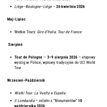
Liège–Bastogne–Liège
–
26 kwietnia 2026
Maj–Lipiec
Wielkie Toury:
Giro d’Italia
,
Tour de France
.
Sierpień
Tour de Pologne
—
3–9 sierpnia 2026
— etapowy
wyścig w Polsce, wpisany tradycyjnie do UCI World
Tour.
Wrzesień–Październik
Wielki Tour: La Vuelta a España
Il Lombardia
– ostatni z “Monumentów”
10
października 2026