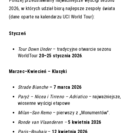
Poniżej przedstawiamy najważniejsze wyścigi sezonu
2026, w których udział biorą najlepsze zespoły świata
(dane oparte na kalendarzu UCI World Tour):
Styczeń
Tour Down Under
– tradycyjne otwarcie sezonu
WorldTour
20–25 stycznia 2026
.
Marzec–Kwiecień – Klasyki
Strade Bianche
– 7 marca 2026
Paryż – Nicea i Tirreno – Adriatico
– najważniejsze,
wiosenne wyścigi etapowe
Milan–San Remo
– pierwszy z „Monumentów”.
Ronde van Vlaanderen –
5 kwietnia 2026
Paris–Roubaix
–
12 kwietnia 2026