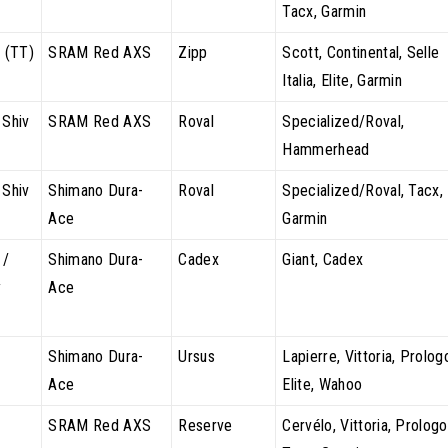
Tacx, Garmin
 (TT)
SRAM Red AXS
Zipp
Scott, Continental, Selle
Italia, Elite, Garmin
 Shiv
SRAM Red AXS
Roval
Specialized/Roval,
Hammerhead
 Shiv
Shimano Dura-
Roval
Specialized/Roval, Tacx,
Ace
Garmin
 /
Shimano Dura-
Cadex
Giant, Cadex
y
Ace
Shimano Dura-
Ursus
Lapierre, Vittoria, Prolog
Ace
Elite, Wahoo
SRAM Red AXS
Reserve
Cervélo, Vittoria, Prologo