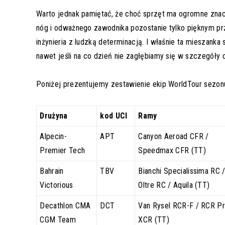
Warto jednak pamiętać, że choć sprzęt ma ogromne znacz
nóg i odważnego zawodnika pozostanie tylko pięknym prz
inżynieria z ludzką determinacją. I właśnie ta mieszanka
nawet jeśli na co dzień nie zagłębiamy się w szczegóły o
Poniżej prezentujemy zestawienie ekip WorldTour sezon
Drużyna
kod UCI
Ramy
Alpecin-
APT
Canyon Aeroad CFR /
Premier Tech
Speedmax CFR (TT)
Bahrain
TBV
Bianchi Specialissima RC 
Victorious
Oltre RC / Aquila (TT)
Decathlon CMA
DCT
Van Rysel RCR-F / RCR Pr
CGM Team
XCR (TT)