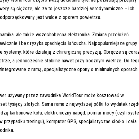
owery są cięższe, ale za to jeszcze bardziej aerodynamiczne – ich
 podporządkowany jest walce z oporem powietrza.
dynamika, ale także wszechobecna elektronika. Zmiana przełożeń
icznie i bez ryzyka spadnięcia łańcucha. Najpopularniejsze grupy
systemy, które działają z chirurgiczną precyzją. Obręcze są cora
ietrze, a jednocześnie stabilne nawet przy bocznym wietrze. Do teg
integrowane z ramą, specjalistyczne opony o minimalnych oporach
 rower używany przez zawodnika WorldTour może kosztować w
uset tysięcy złotych. Sama rama z najwyższej półki to wydatek rzęd
hodzą karbonowe koła, elektroniczny napęd, pomiar mocy (czyli syst
w przypadku treningu), komputer GPS, specjalistyczne siodło i cała
odnika.