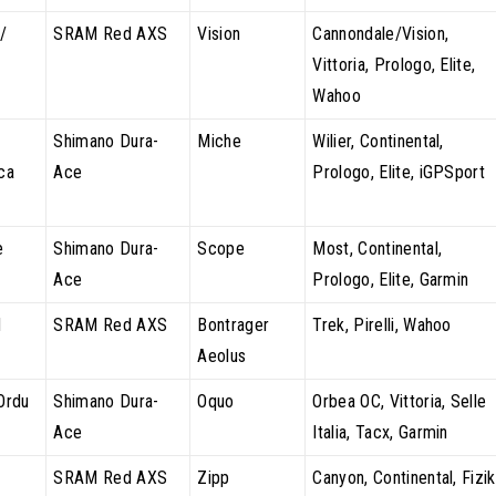
/
SRAM Red AXS
Vision
Cannondale/Vision,
Vittoria, Prologo, Elite,
Wahoo
Shimano Dura-
Miche
Wilier, Continental,
ca
Ace
Prologo, Elite, iGPSport
e
Shimano Dura-
Scope
Most, Continental,
Ace
Prologo, Elite, Garmin
d
SRAM Red AXS
Bontrager
Trek, Pirelli, Wahoo
Aeolus
Ordu
Shimano Dura-
Oquo
Orbea OC, Vittoria, Selle
Ace
Italia, Tacx, Garmin
SRAM Red AXS
Zipp
Canyon, Continental, Fizik