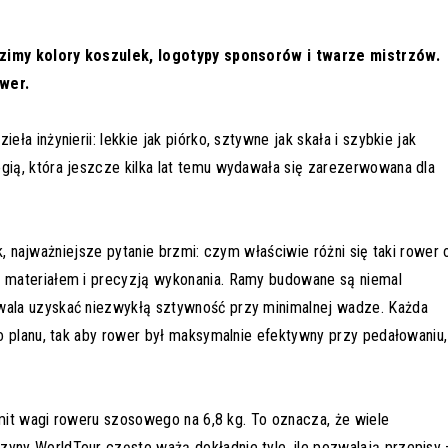
idzimy kolory koszulek, logotypy sponsorów i twarze mistrzów.
ower.
a inżynierii: lekkie jak piórko, sztywne jak skała i szybkie jak
ią, która jeszcze kilka lat temu wydawała się zarezerwowana dla
ek, najważniejsze pytanie brzmi: czym właściwie różni się taki rower 
 materiałem i precyzją wykonania. Ramy budowane są niemal
ala uzyskać niezwykłą sztywność przy minimalnej wadze. Każda
o planu, tak aby rower był maksymalnie efektywny przy pedałowaniu,
imit wagi roweru szosowego na 6,8 kg. To oznacza, że wiele
ny WorldTour często ważą dokładnie tyle, ile pozwalają przepisy 