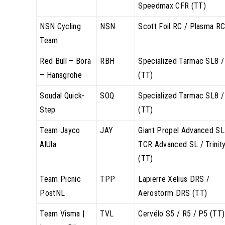
Speedmax CFR (TT)
NSN Cycling
NSN
Scott Foil RC / Plasma RC
Team
Red Bull – Bora
RBH
Specialized Tarmac SL8 /
– Hansgrohe
(TT)
Soudal Quick-
SOQ
Specialized Tarmac SL8 /
Step
(TT)
Team Jayco
JAY
Giant Propel Advanced SL
AlUla
TCR Advanced SL / Trinit
(TT)
Team Picnic
TPP
Lapierre Xelius DRS /
PostNL
Aerostorm DRS (TT)
Team Visma |
TVL
Cervélo S5 / R5 / P5 (TT)