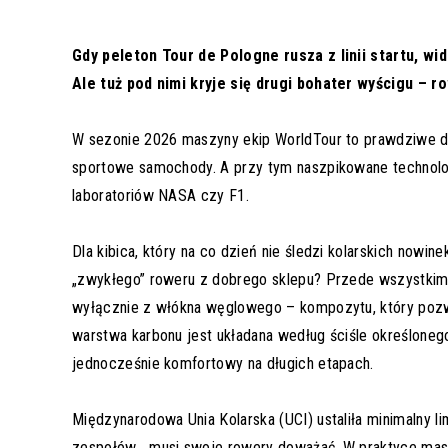
Gdy peleton Tour de Pologne rusza z linii startu, w
Ale tuż pod nimi kryje się drugi bohater wyścigu – r
W sezonie 2026 maszyny ekip WorldTour to prawdziwe dzieł
sportowe samochody. A przy tym naszpikowane technolog
laboratoriów NASA czy F1.
Dla kibica, który na co dzień nie śledzi kolarskich nowin
„zwykłego” roweru z dobrego sklepu? Przede wszystkim
wyłącznie z włókna węglowego – kompozytu, który pozw
warstwa karbonu jest układana według ściśle określoneg
jednocześnie komfortowy na długich etapach.
Międzynarodowa Unia Kolarska (UCI) ustaliła minimalny l
zespołów… musi swoje rowery doważać. W praktyce maszy