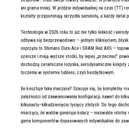
ani grama mniej. W jeździe indywidualnej na czas (TT) r
kształty przypominają skrzydła samolotu, a każdy detal
Technologia w 2026 roku to już nie tylko lekkość i aero
odbywa się bezprzewodowo – jednym kliknięciem, błyskaw
osprzętu to Shimano Dura-Ace i SRAM Red AXS – topowe 
szersze i mają wyższe stożki, by lepiej „przecinać” pow
dochodzą ceramiczne łożyska, aerodynamiczne kokpity z
toczenia w systemie tubless, czyli bezdętkowym.
Ile kosztuje taka maszyna? Szacuje się, że kompletny
zależności od zaawansowania konfiguracji, nawet do kilk
kilkunastu–kilkudziesięciu tysięcy złotych. Do tego doc
mierzący, ile watów generuje kolarz – niezwykle istotny 
gama komponentów dopasowanych indywidualnie do zaw