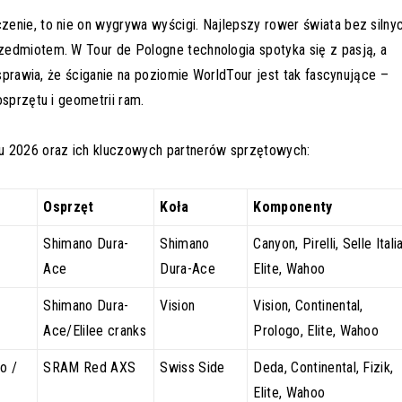
enie, to nie on wygrywa wyścigi. Najlepszy rower świata bez silny
edmiotem. W Tour de Pologne technologia spotyka się z pasją, a
 sprawia, że ściganie na poziomie WorldTour jest tak fascynujące –
sprzętu i geometrii ram.
u 2026 oraz ich kluczowych partnerów sprzętowych:
Osprzęt
Koła
Komponenty
Shimano Dura-
Shimano
Canyon, Pirelli, Selle Italia
Ace
Dura-Ace
Elite, Wahoo
/
Shimano Dura-
Vision
Vision, Continental,
Ace/Elilee cranks
Prologo, Elite, Wahoo
o /
SRAM Red AXS
Swiss Side
Deda, Continental, Fizik,
Elite, Wahoo