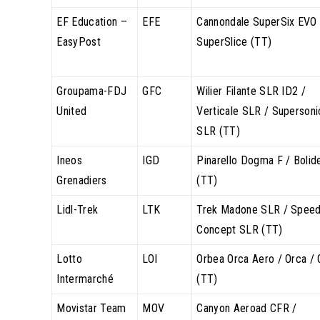
EF Education –
EFE
Cannondale SuperSix EVO 
EasyPost
SuperSlice (TT)
Groupama-FDJ
GFC
Wilier Filante SLR ID2 /
United
Verticale SLR / Supersoni
SLR (TT)
Ineos
IGD
Pinarello Dogma F / Bolid
Grenadiers
(TT)
Lidl-Trek
LTK
Trek Madone SLR / Spee
Concept SLR (TT)
Lotto
LOI
Orbea Orca Aero / Orca / 
Intermarché
(TT)
Movistar Team
MOV
Canyon Aeroad CFR /