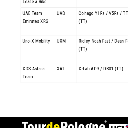
Lease a Bike
UAE Team
UAD
Colnago Y1Rs / V5Rs / T
Emirates XRG
(TT)
Uno-X Mobility
UXM
Ridley Noah Fast / Dean F
(TT)
XDS Astana
XAT
X-Lab AD9 / DB01 (TT)
Team