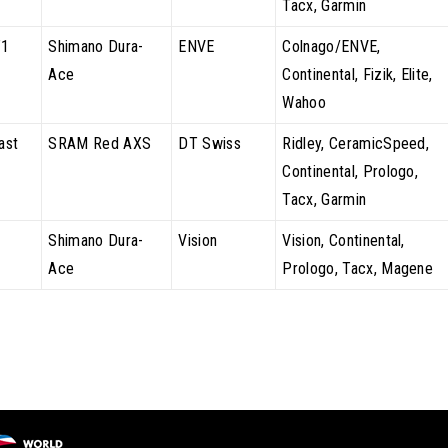
Tacx, Garmin
T1
Shimano Dura-
ENVE
Colnago/ENVE,
Ace
Continental, Fizik, Elite,
Wahoo
ast
SRAM Red AXS
DT Swiss
Ridley, CeramicSpeed,
Continental, Prologo,
Tacx, Garmin
Shimano Dura-
Vision
Vision, Continental,
Ace
Prologo, Tacx, Magene