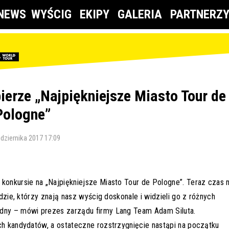
NEWS
WYŚCIG
EKIPY
GALERIA
PARTNERZ
bierze „Najpiękniejsze Miasto Tour de
Pologne”
dziernika 2017 17:09
konkursie na „Najpiękniejsze Miasto Tour de Pologne”. Teraz czas 
udzie, którzy znają nasz wyścig doskonale i widzieli go z różnych
udny – mówi prezes zarządu firmy Lang Team Adam Siluta.
ch kandydatów, a ostateczne rozstrzygnięcie nastąpi na początku