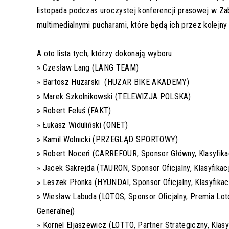
listopada podczas uroczystej konferencji prasowej w Z
multimedialnymi pucharami, które będą ich przez kolejny 
A oto lista tych, którzy dokonają wyboru:
» Czesław Lang (LANG TEAM)
» Bartosz Huzarski (HUZAR BIKE AKADEMY)
» Marek Szkolnikowski (TELEWIZJA POLSKA)
» Robert Feluś (FAKT)
» Łukasz Widuliński (ONET)
» Kamil Wolnicki (PRZEGLĄD SPORTOWY)
» Robert Noceń (CARREFOUR, Sponsor Główny, Klasyfikac
» Jacek Sakrejda (TAURON, Sponsor Oficjalny, Klasyfikac
» Leszek Płonka (HYUNDAI, Sponsor Oficjalny, Klasyfikac
» Wiesław Labuda (LOTOS, Sponsor Oficjalny, Premia Lot
Generalnej)
» Kornel Eljaszewicz (LOTTO, Partner Strategiczny, Klas