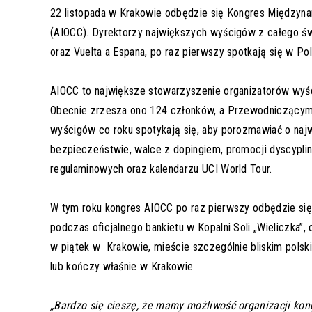
22 listopada w Krakowie odbędzie się Kongres Międzyn
(AIOCC). Dyrektorzy największych wyścigów z całego świa
oraz Vuelta a Espana, po raz pierwszy spotkają się w Po
AIOCC to największe stowarzyszenie organizatorów wyśc
Obecnie zrzesza ono 124 członków, a Przewodniczącym j
wyścigów co roku spotykają się, aby porozmawiać o naj
bezpieczeństwie, walce z dopingiem, promocji dyscypliny
regulaminowych oraz kalendarzu UCI World Tour.
W tym roku kongres AIOCC po raz pierwszy odbędzie si
podczas oficjalnego bankietu w Kopalni Soli „Wieliczka”,
w piątek w Krakowie, mieście szczególnie bliskim pols
lub kończy właśnie w Krakowie.
„Bardzo się cieszę, że mamy możliwość organizacji ko