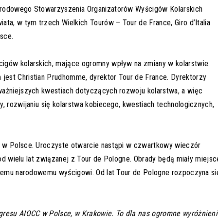
arodowego Stowarzyszenia Organizatorów Wyścigów Kolarskich
ta, w tym trzech Wielkich Tourów – Tour de France, Giro d’Italia
lsce.
igów kolarskich, mające ogromny wpływ na zmiany w kolarstwie.
est Christian Prudhomme, dyrektor Tour de France. Dyrektorzy
ważniejszych kwestiach dotyczących rozwoju kolarstwa, a więc
, rozwijaniu się kolarstwa kobiecego, kwestiach technologicznych,
ę w Polsce. Uroczyste otwarcie nastąpi w czwartkowy wieczór
 od wielu lat związanej z Tour de Pologne. Obrady będą miały miejsc
kiemu narodowemu wyścigowi. Od lat Tour de Pologne rozpoczyna si
ngresu AIOCC w Polsce, w Krakowie. To dla nas ogromne wyróżnien