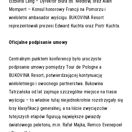
Elżbieta Lang – Dyrektor biura ds. Mediów, oraz Alain
Mompert – Konsul honorowy Francji na Pomorzu i
wieloletni ambasador wyścigu. BUKOVINA Resort
reprezentowali prezesi Edward Kuchta oraz Piotr Kuchta.
Oficjalne podpisanie umowy
Centralnym punktem konferencji było uroczyste
podpisanie umowy pomiędzy Tour de Pologne a
BUKOVINA Resort, potwierdzającej kontynuację
wieloletniego i owocnego partnerstwa. Bukowina
Tatrzańska od lat zajmuje szczególne miejsce na trasie
wyścigu – to właśnie tutaj niejednokrotnie rozstrzygały się
losy klasyfikacji generalnej, a na liście zwycięzców
tutejszych etapów figurują największe gwiazdy
światowego peletonu,
m.in
. Rafał Majka, Remco Evenepoel