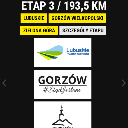
ETAP 3 / 193,5 KM
LUBUSKIE
GORZÓW WIELKOPOLSKI
ZIELONA GÓRA
SZCZEGÓŁY ETAPU