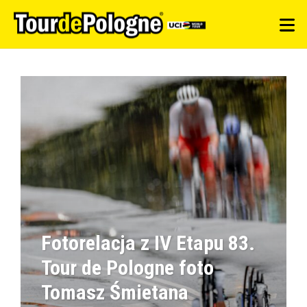
Fotorelacja z IV Etapu 83.
Tour de Pologne foto
Tomasz Śmietana