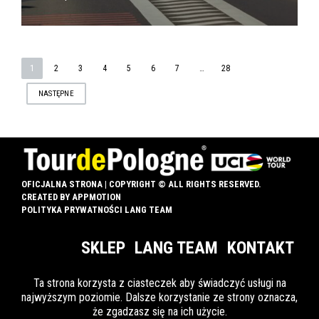
STRONICOWANIE
1
2
3
4
5
6
7
…
28
NASTĘPNE
WPISÓW
OFICJALNA STRONA | COPYRIGHT © ALL RIGHTS RESERVED.
CREATED BY
APPMOTION
POLITYKA PRYWATNOŚCI LANG TEAM
SKLEP
LANG TEAM
KONTAKT
Ta strona korzysta z ciasteczek aby świadczyć usługi na
najwyższym poziomie. Dalsze korzystanie ze strony oznacza,
INFO DLA OZN
że zgadzasz się na ich użycie.