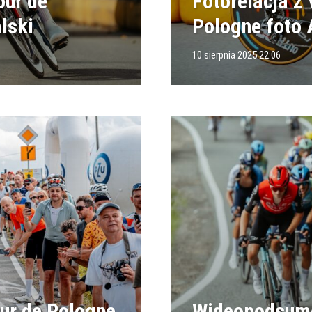
our de
Fotorelacja z 
lski
Pologne foto 
10 sierpnia 2025 22:06
our de Pologne
Wideopodsumow