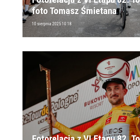
foto Tomasz Śmietana
10 sierpnia 2025 10:18
Fotorelacja z VI Etapu 82. T