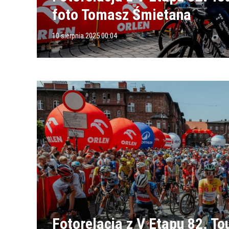
foto Tomasz Śmietana
10 sierpnia 2025 00:04
Fotorelacja z V Etapu 82. To