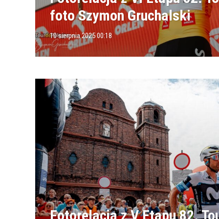
foto Szymon Gruchalski
10 sierpnia 2025 00:18
Fotorelacja z V Etapu 82. To