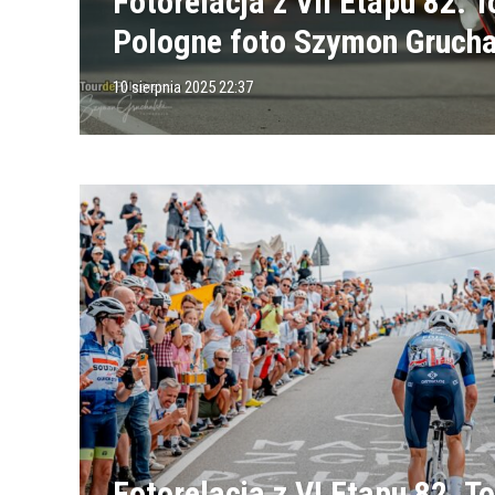
Fotorelacja z VII Etapu 82. T
Pologne foto Szymon Grucha
10 sierpnia 2025 22:37
Fotorelacja z VI Etapu 82. T