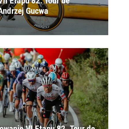
VII Etapu 82. Tour de
Andrzej Gucwa
anie VI Etapu 82. Tour de