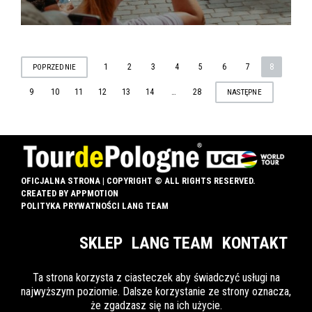
STRONICOWANIE
1
2
3
4
5
6
7
8
POPRZEDNIE
9
10
11
12
13
14
…
28
NASTĘPNE
WPISÓW
OFICJALNA STRONA | COPYRIGHT © ALL RIGHTS RESERVED.
CREATED BY
APPMOTION
POLITYKA PRYWATNOŚCI LANG TEAM
SKLEP
LANG TEAM
KONTAKT
Ta strona korzysta z ciasteczek aby świadczyć usługi na
najwyższym poziomie. Dalsze korzystanie ze strony oznacza,
INFO DLA OZN
że zgadzasz się na ich użycie.