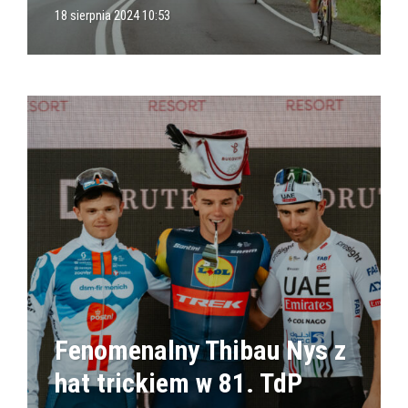
18 sierpnia 2024 10:53
Fenomenalny Thibau Nys z
hat trickiem w 81. TdP