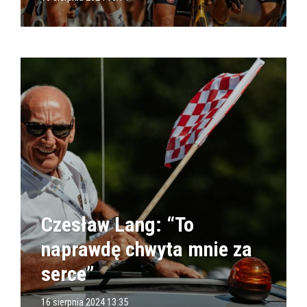
Czesław Lang: “To
naprawdę chwyta mnie za
serce”
16 sierpnia 2024 13:35