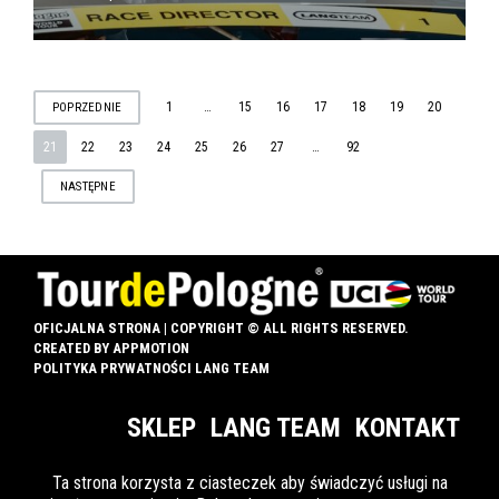
STRONICOWANIE
1
…
15
16
17
18
19
20
POPRZEDNIE
21
22
23
24
25
26
27
…
92
WPISÓW
NASTĘPNE
OFICJALNA STRONA | COPYRIGHT © ALL RIGHTS RESERVED.
CREATED BY
APPMOTION
POLITYKA PRYWATNOŚCI LANG TEAM
SKLEP
LANG TEAM
KONTAKT
Ta strona korzysta z ciasteczek aby świadczyć usługi na