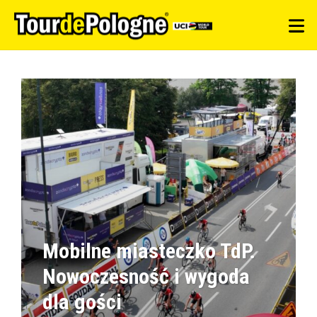
Mobilne miasteczko TdP.
Nowoczesność i wygoda
dla gości