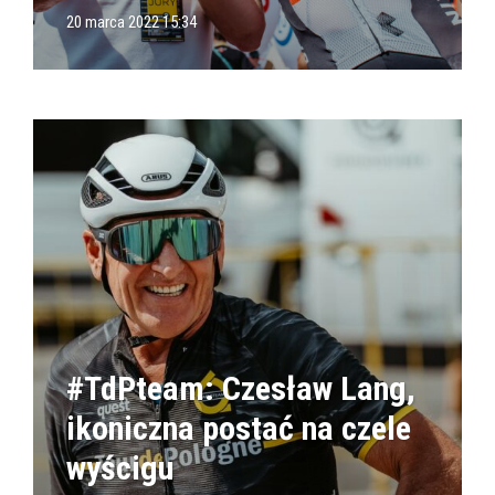
20 marca 2022 15:34
#TdPteam: Czesław Lang,
ikoniczna postać na czele
wyścigu