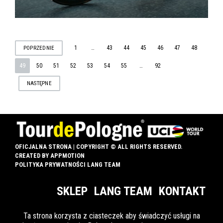
STRONICOWANIE
1
…
43
44
45
46
47
48
POPRZEDNIE
49
50
51
52
53
54
55
…
92
WPISÓW
NASTĘPNE
OFICJALNA STRONA | COPYRIGHT © ALL RIGHTS RESERVED.
CREATED BY
APPMOTION
POLITYKA PRYWATNOŚCI LANG TEAM
SKLEP
LANG TEAM
KONTAKT
Ta strona korzysta z ciasteczek aby świadczyć usługi na