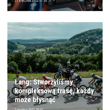
11 stycznia 2022 11:53
Lang: Stworzyliśmy
kompleksową trasę, każdy
może błysnąć
2 grudnia 2021 20:01