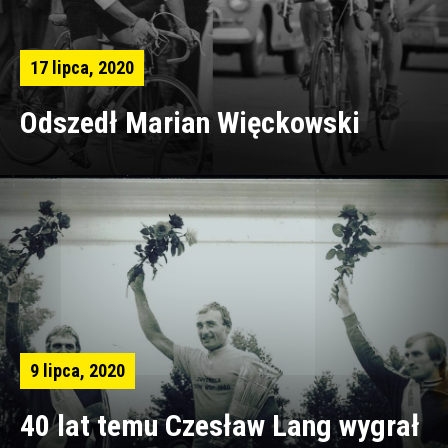
17 lipca, 2020
Odszedł Marian Więckowski
9 lipca, 2020
40 lat temu Czesław Lang wygrał