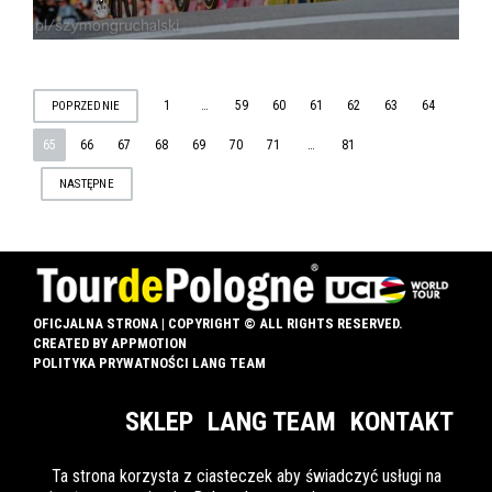
STRONICOWANIE
1
…
59
60
61
62
63
64
POPRZEDNIE
65
66
67
68
69
70
71
…
81
WPISÓW
NASTĘPNE
OFICJALNA STRONA | COPYRIGHT © ALL RIGHTS RESERVED.
CREATED BY
APPMOTION
POLITYKA PRYWATNOŚCI LANG TEAM
SKLEP
LANG TEAM
KONTAKT
Ta strona korzysta z ciasteczek aby świadczyć usługi na