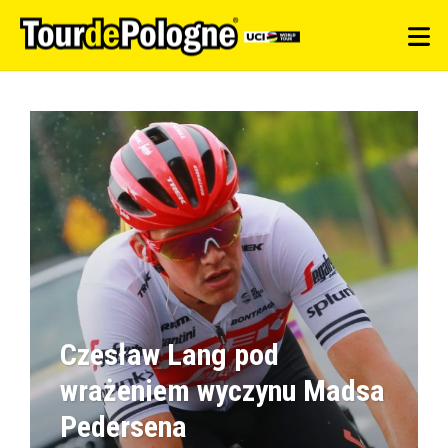
Czesław Lang pod
wrażeniem wyczynu Madsa
Pedersena