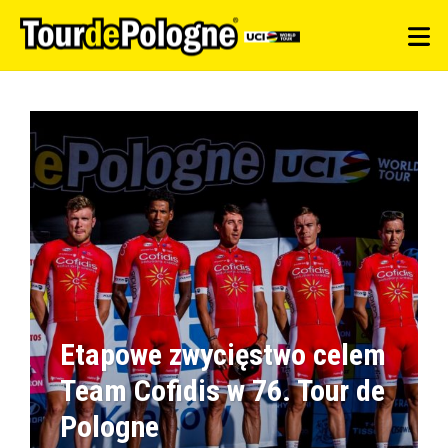
Etapowe zwycięstwo celem
Team Cofidis w 76. Tour de
Pologne