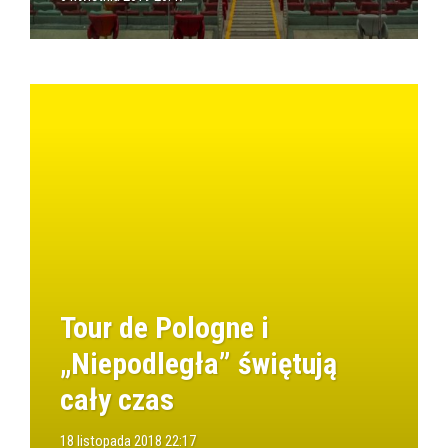
Tour de Pologne i
„Niepodległa” świętują
cały czas
18 listopada 2018 22:17