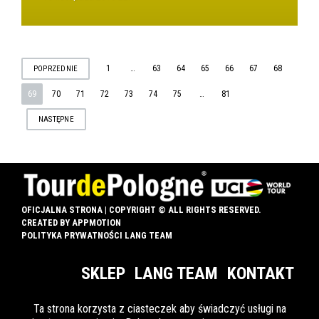
STRONICOWANIE
1
…
63
64
65
66
67
68
POPRZEDNIE
69
70
71
72
73
74
75
…
81
WPISÓW
NASTĘPNE
OFICJALNA STRONA | COPYRIGHT © ALL RIGHTS RESERVED.
CREATED BY
APPMOTION
POLITYKA PRYWATNOŚCI LANG TEAM
SKLEP
LANG TEAM
KONTAKT
Ta strona korzysta z ciasteczek aby świadczyć usługi na