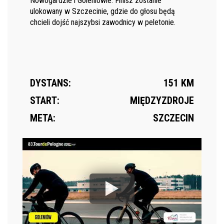
Nowogardzie i Goleniowie. Finisz zostanie
ulokowany w Szczecinie, gdzie do głosu będą
chcieli dojść najszybsi zawodnicy w peletonie.
DYSTANS:
151 KM
START:
MIĘDZYZDROJE
META:
SZCZECIN